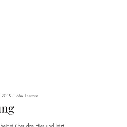
z 2019
1 Min. Lesezeit
ung
9
heidet über das Hier und Jetzt.