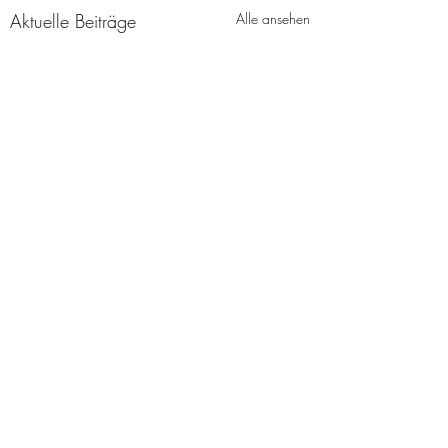
Aktuelle Beiträge
Alle ansehen
Kommentare
Läuft...
hm?