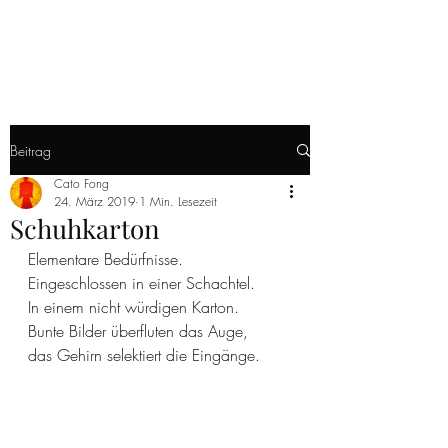
ANTIPODEN
Beitrag
Cato Fong
24. März 2019
1 Min. Lesezeit
Schuhkarton
Elementare Bedürfnisse.
Eingeschlossen in einer Schachtel.
In einem nicht würdigen Karton.
Bunte Bilder überfluten das Auge,
das Gehirn selektiert die Eingänge.