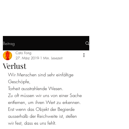
ANTIPODEN
Beitrag
Cato Fong
27. März 2019
1 Min. Lesezeit
Verlust
Wir Menschen sind sehr einfältige 
Geschöpfe,
Torheit ausstrahlende Wesen.
Zu oft müssen wir uns von einer Sache 
entfernen, um ihren Wert zu erkennen.
Erst wenn das Objekt der Begierde 
ausserhalb der Reichweite ist, stellen 
wir fest, dass es uns fehlt.